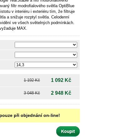
ogie TearStable a filtr modrofialového
ovaný filtr modrofialového světla OptiBlue
stotu v interiéru i exteriéru tím, že filtruje
la a snižuje rozptyl světla. Celodenní
é vidění ve všech světelných podmínkách.
t vyžaduje MAX.
1 092 Kč
1 192 Kč
2 948 Kč
3 048 Kč
pouze při objednání on-line!