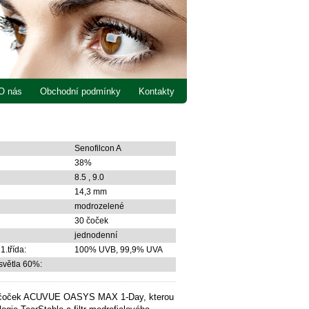
O nás
Obchodní podmínky
Kontakty
Senofilcon A
38%
8.5 , 9.0
14,3 mm
modrozelené
30 čoček
jednodenní
1.třída:
100% UVB, 99,9% UVA
 světla 60%:
h čoček ACUVUE OASYS MAX 1-Day, kterou