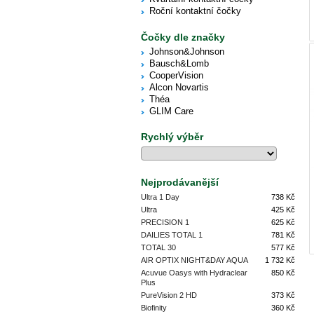
Roční kontaktní čočky
Čočky dle značky
Johnson&Johnson
Bausch&Lomb
CooperVision
Alcon Novartis
Théa
GLIM Care
Rychlý výběr
Nejprodávanější
Ultra 1 Day
738 Kč
Ultra
425 Kč
PRECISION 1
625 Kč
DAILIES TOTAL 1
781 Kč
TOTAL 30
577 Kč
AIR OPTIX NIGHT&DAY AQUA
1 732 Kč
Acuvue Oasys with Hydraclear
850 Kč
Plus
PureVision 2 HD
373 Kč
Biofinity
360 Kč