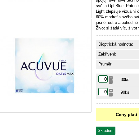
spojují dvě nové technol
světla OptiBlue. Patent
Light zlepšuje vizuální či
60% modrofialového svět
jasné, ostré a pohodln
Život si žádá víc, živo
Dioptrická hodnota:
Zakřivení:
Průměr:
+
30ks
-
+
90ks
-
Ceny platí 
Skladem