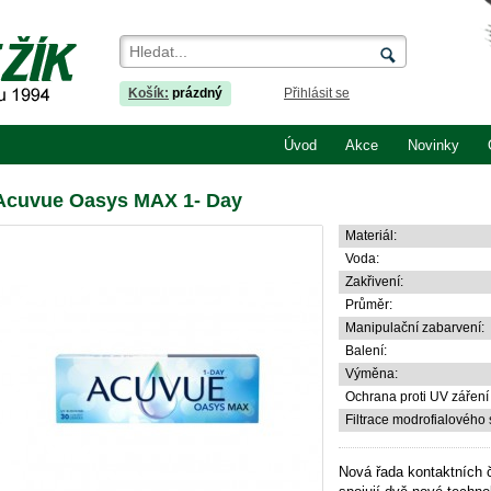
Košík:
prázdný
Přihlásit se
Úvod
Akce
Novinky
Acuvue Oasys MAX 1- Day
Materiál:
Voda:
Zakřivení:
Průměr:
Manipulační zabarvení:
Balení:
Výměna:
Ochrana proti UV záření 
Filtrace modrofialového
Nová řada kontaktníc