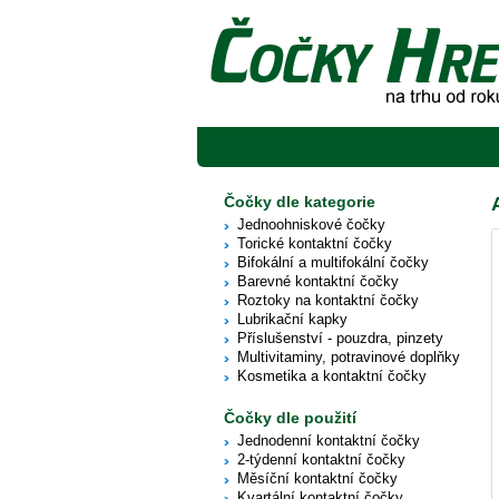
Čočky dle kategorie
Jednoohniskové čočky
Torické kontaktní čočky
Bifokální a multifokální čočky
Barevné kontaktní čočky
Roztoky na kontaktní čočky
Lubrikační kapky
Příslušenství - pouzdra, pinzety
Multivitaminy, potravinové doplňky
Kosmetika a kontaktní čočky
Čočky dle použití
Jednodenní kontaktní čočky
2-týdenní kontaktní čočky
Měsíční kontaktní čočky
Kvartální kontaktní čočky